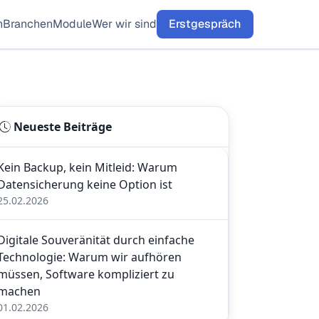
n
Branchen
Module
Wer wir sind
Erstgespräch
Neueste Beiträge
Kein Backup, kein Mitleid: Warum
Datensicherung keine Option ist
25.02.2026
Digitale Souveränität durch einfache
Technologie: Warum wir aufhören
müssen, Software kompliziert zu
machen
01.02.2026