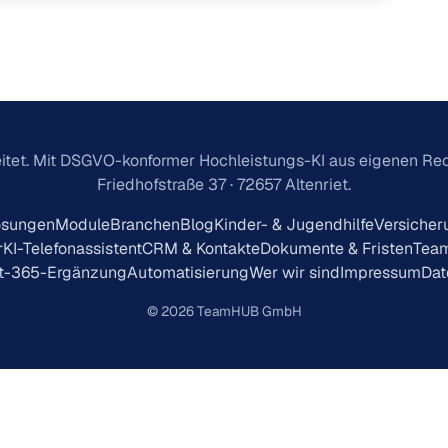
itet. Mit DSGVO-konformer Hochleistungs-KI aus eigenen R
Friedhofstraße 37 · 72657 Altenriet.
ösungen
Module
Branchen
Blog
Kinder- & Jugendhilfe
Versicher
r
KI-Telefonassistent
CRM & Kontakte
Dokumente & Fristen
Team
ft-365-Ergänzung
Automatisierung
Wer wir sind
Impressum
Dat
© 2026 TeamHUB GmbH