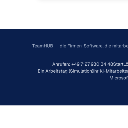
TeamHUB — die Firmen-Software, die mitarbe
Anrufen: +49 7127 930 34 48
Start
L
Ein Arbeitstag (Simulation)
Ihr KI-Mitarbeite
Microso