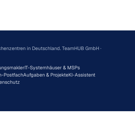
echenzentren in Deutschland. TeamHUB GmbH ·
ungsmakler
IT-Systemhäuser & MSPs
-Postfach
Aufgaben & Projekte
KI-Assistent
enschutz