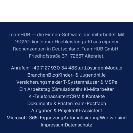
TeamHUB — die Firmen-Software, die mitarbeitet. Mit
DSGVO-konformer Hochleistungs-KI aus eigenen
Rechenzentren in Deutschland. TeamHUB GmbH ·
Friedhofstraße 37 · 72657 Altenriet.
Anrufen: +49 7127 930 34 48
Start
Lösungen
Module
Branchen
Blog
Kinder- & Jugendhilfe
Versicherungsmakler
IT-Systemhäuser & MSPs
Ein Arbeitstag (Simulation)
Ihr KI-Mitarbeiter
KI-Telefonassistent
CRM & Kontakte
Dokumente & Fristen
Team-Postfach
Aufgaben & Projekte
KI-Assistent
Microsoft-365-Ergänzung
Automatisierung
Wer wir sind
Impressum
Datenschutz