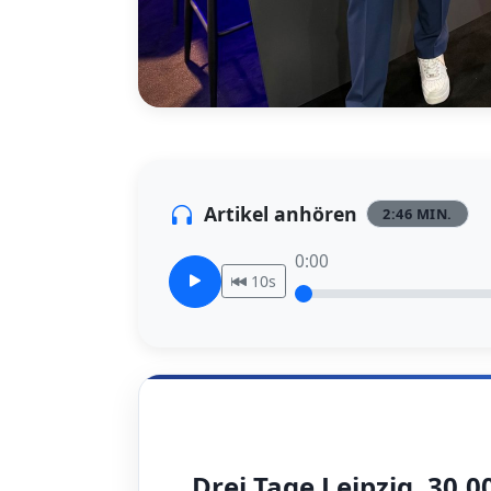
Artikel anhören
2:46
MIN.
0:00
10s
Drei Tage Leipzig. 30.